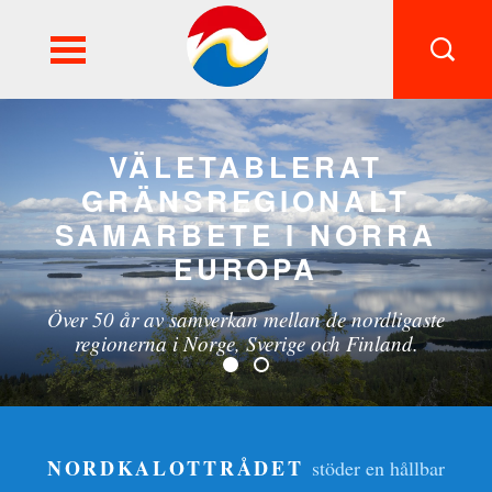
FI
SWE
VÄLETABLERAT
GRÄNSREGIONALT
SAMARBETE I NORRA
EUROPA
Över 50 år av samverkan mellan de nordligaste
regionerna i Norge, Sverige och Finland.
NORDKALOTTRÅDET
stöder en hållbar