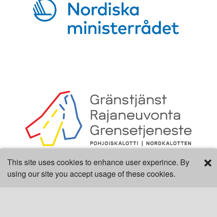
×
This site uses cookies to enhance user experince. By
using our site you accept usage of these cookies.
Digi- ja mainostoimisto Höyry Rovaniemi ja Oulu