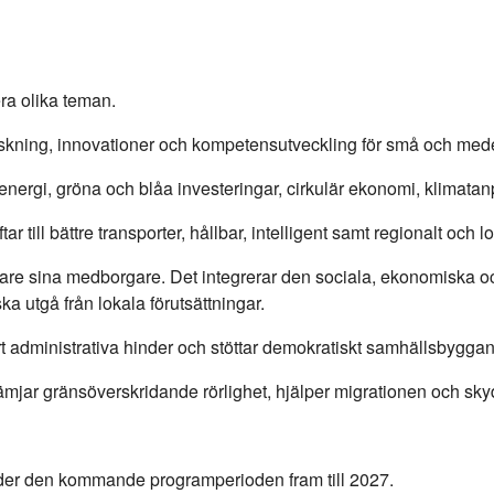
a olika teman.
skning, innovationer och kompetensutveckling för små och medel
energi, gröna och blåa investeringar, cirkulär ekonomi, klimata
tar till bättre transporter, hållbar, intelligent samt regionalt oc
are sina medborgare. Det integrerar den sociala, ekonomiska o
ka utgå från lokala förutsättningar.
t administrativa hinder och stöttar demokratiskt samhällsbygga
rämjar gränsöverskridande rörlighet, hjälper migrationen och sk
nder den kommande programperioden fram till 2027.