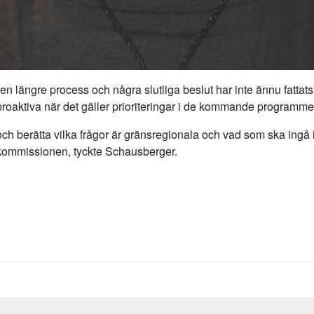
 en längre process och några slutliga beslut har inte ännu fatt
oaktiva när det gäller prioriteringar i de kommande programme
och berätta vilka frågor är gränsregionala och vad som ska ingå 
kommissionen, tyckte Schausberger.