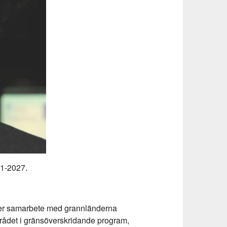
21-2027.
 mer samarbete med grannländerna
mrådet i gränsöverskridande program,