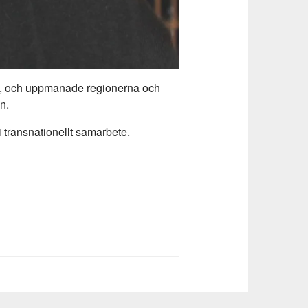
ats, och uppmanade regionerna och
n.
i transnationellt samarbete.