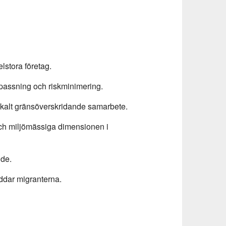
stora företag.
npassning och riskminimering.
h lokalt gränsöverskridande samarbete.
ch miljömässiga dimensionen i
nde.
yddar migranterna.