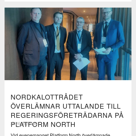
NORDKALOTTRÅDET
ÖVERLÄMNAR UTTALANDE TILL
REGERINGSFÖRETRÄDARNA PÅ
PLATFORM NORTH
2026, Nyheter
Vid evenemanget Platform North överlämnade