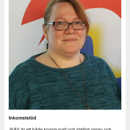
Inkomststöd
-NAV är ett både kommunalt och statligt organ och