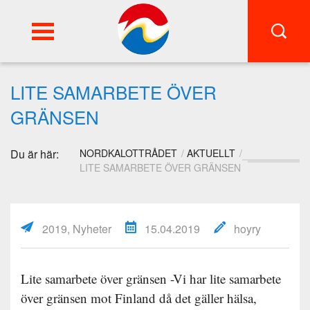
FI
SWE
LITE SAMARBETE ÖVER
GRÄNSEN
Du är här:
NORDKALOTTRÅDET
AKTUELLT
LITE SAMARBETE ÖVER GRÄNSEN
2019, Nyheter
15.04.2019
hoyry
Lite samarbete över gränsen -Vi har lite samarbete
över gränsen mot Finland då det gäller hälsa,