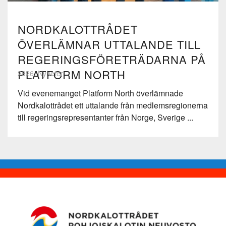
NORDKALOTTRÅDET
ÖVERLÄMNAR UTTALANDE TILL
REGERINGSFÖRETRÄDARNA PÅ
PLATFORM NORTH
2026, Nyheter
Vid evenemanget Platform North överlämnade
Nordkalottrådet ett uttalande från medlemsregionerna
till regeringsrepresentanter från Norge, Sverige ...