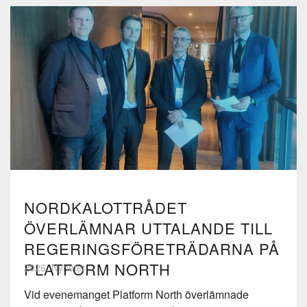
NORDKALOTTRÅDET
ÖVERLÄMNAR UTTALANDE TILL
REGERINGSFÖRETRÄDARNA PÅ
PLATFORM NORTH
2026, Nyheter
Vid evenemanget Platform North överlämnade