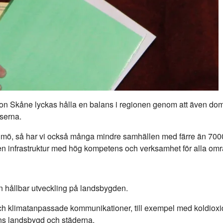
on Skåne lyckas hålla en balans i regionen genom att även do
rserna.
almö, så har vi också många mindre samhällen med färre än 70
en infrastruktur med hög kompetens och verksamhet för alla omr
 hållbar utveckling på landsbygden.
ch klimatanpassade kommunikationer, till exempel med koldioxid
ens landsbygd och städerna.