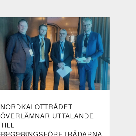
NORDKALOTTRÅDET
ÖVERLÄMNAR UTTALANDE
TILL
REGERINGSFÖRETRÄDARNA
2026, Nyheter