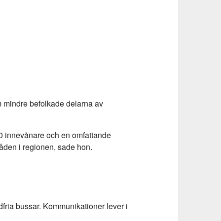
m mindre befolkade delarna av
00 innevånare och en omfattande
åden i regionen, sade hon.
fria bussar. Kommunikationer lever i