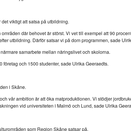
et viktigt att satsa på utbildning.
m områden där behovet är störst. Vi vet till exempel att 90 proc
fter utbildning. Därför satsar vi på dom programmen, sade Ulri
 närmare samarbete mellan näringslivet och skolorna.
00 företag och 1500 studenter, sade Ulrika Geeraedts.
den i Skåne.
ch vår ambition är att öka matproduktionen. Vi stödjer jordbruke
skningen vid universiteten i Malmö och Lund, sade Ulrika Geera
 kulturområden som Region Skåne satsar på.