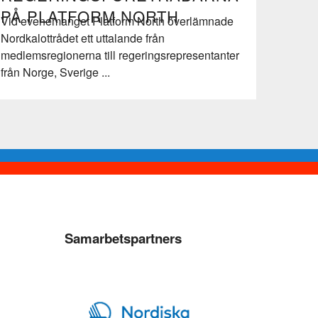
PÅ PLATFORM NORTH
Vid evenemanget Platform North överlämnade
Nordkalottrådet ett uttalande från
medlemsregionerna till regeringsrepresentanter
från Norge, Sverige ...
Samarbetspartners