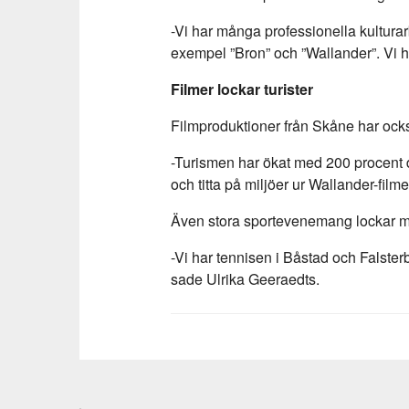
-Vi har många professionella kulturarb
exempel ”Bron” och ”Wallander”. Vi h
Filmer lockar turister
Filmproduktioner från Skåne har också
-Turismen har ökat med 200 procent do
och titta på miljöer ur Wallander-film
Även stora sportevenemang lockar mån
-Vi har tennisen i Båstad och Falste
sade Ulrika Geeraedts.