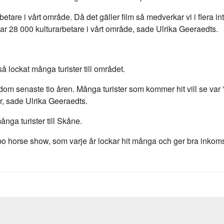
etare i vårt område. Då det gäller film så medverkar vi i flera in
ar 28 000 kulturarbetare i vårt område, sade Ulrika Geeraedts.
 lockat många turister till området.
m senaste tio åren. Många turister som kommer hit vill se var ”Br
er, sade Ulrika Geeraedts.
ga turister till Skåne.
rbo horse show, som varje år lockar hit många och ger bra inkoms