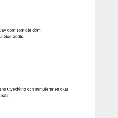
ent av dom som går dom
ka Geeraedts.
ns utveckling och stimulerar ett ökat
edts.