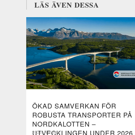
LÄS ÄVEN DESSA
ÖKAD SAMVERKAN FÖR
ROBUSTA TRANSPORTER PÅ
NORDKALOTTEN –
UTVECKLINGEN UNDER 2026
2026, Nyheter