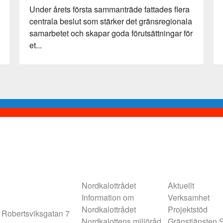
Under årets första sammanträde fattades flera
centrala beslut som stärker det gränsregionala
samarbetet och skapar goda förutsättningar för
et...
Nordkalottrådet
Aktuellt
Information om
Verksamhet
Nordkalottrådet
Projektstöd
 Robertsviksgatan 7
Nordkalottens miljöråd
Gränstjänsten S