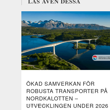
LÄS ÄVEN DESSA
ÖKAD SAMVERKAN FÖR
ROBUSTA TRANSPORTER PÅ
NORDKALOTTEN –
UTVECKLINGEN UNDER 2026
2026, Nyheter