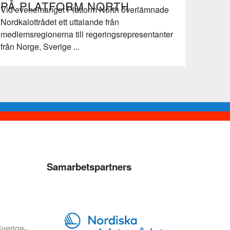
PÅ PLATFORM NORTH
Vid evenemanget Platform North överlämnade
Nordkalottrådet ett uttalande från
medlemsregionerna till regeringsrepresentanter
från Norge, Sverige ...
Samarbetspartners
verige-